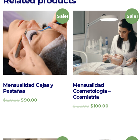
Related products
Sale!
Sale!
Mensualidad Cejas y
Mensualidad
Pestañas
Cosmetología –
Cosmiatría
$
120.00
$
90.00
$
120.00
$
100.00
Add to cart
Add to cart