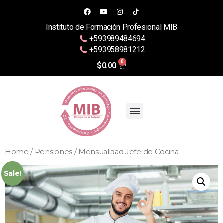
Instituto de Formación Profesional MIB
+593989484694
+593958981212
0
$
0.00
Home
/
Pensiones
/ Mensualidad Jefe de Cocina
Sale!