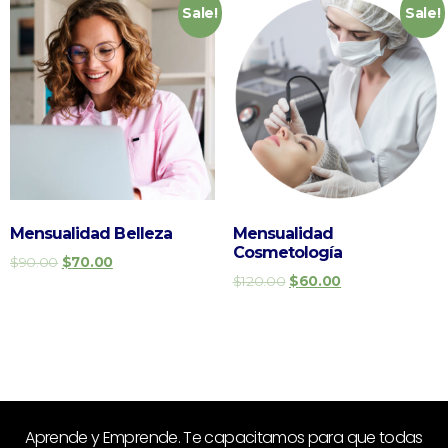
Sale!
Sale!
Mensualidad Belleza
Mensualidad
Cosmetología
$
90.00
$
70.00
$
120.00
$
60.00
Add to cart
Add to cart
Aprende y Emprende. Te capacitamos para que todas