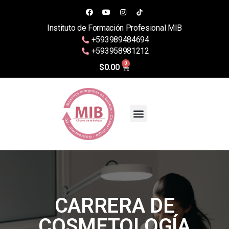
Instituto de Formación Profesional MIB
+593989484694
+593958981212
0
$
0.00
CARRERA DE
COSMETOLOGÍA