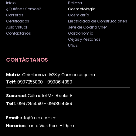
Inicio
Belleza
¿Quiénes Somos?
Cosmetología
Carreras
Cosmiatría
Certificados
Electricidad de Construcciones
Aula Virtual
Jefe de Cocina Chef
Contáctanos
Gastronomía
Cejas y Pestañas
Uñas
CONTÁCTANOS
Matriz:
Chimborazo 1523 y Cuenca esquina
Telf:
0997255090 - 0998614389
Sucursal:
Cdla ietel Mz 18 solar 8
Telf:
0997255090 - 0998614389
Email:
info@mib.com.ec
Horarios:
Lun a Vier: 9am - 19pm