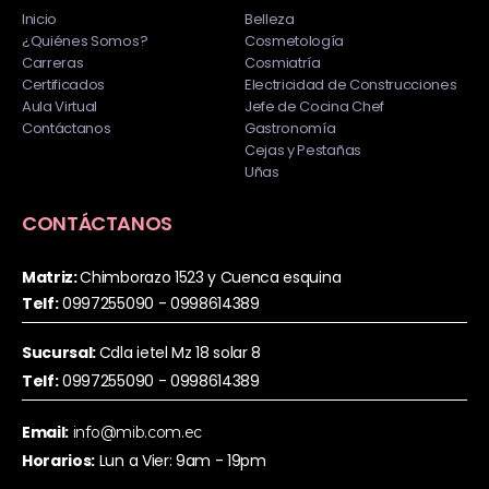
Inicio
Belleza
¿Quiénes Somos?
Cosmetología
Carreras
Cosmiatría
Certificados
Electricidad de Construcciones
Aula Virtual
Jefe de Cocina Chef
Contáctanos
Gastronomía
Cejas y Pestañas
Uñas
CONTÁCTANOS
Matriz:
Chimborazo 1523 y Cuenca esquina
Telf:
0997255090 - 0998614389
Sucursal:
Cdla ietel Mz 18 solar 8
Telf:
0997255090 - 0998614389
Email:
info@mib.com.ec
Horarios:
Lun a Vier: 9am - 19pm