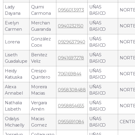
Lady
Quimi
UÑAS
0956013973
NORT
Dayana
Carmona
BASICO
Evelyn
Merchan
UÑAS
0940232150
NORT
Carmen
Guaranda
BASICO
González
UÑAS
Lorena
0929637940
NORT
Coox
BASICO
Liseth
Benitez
UÑAS
0941697278
NORT
Guadalupe
Veliz
BASICO
Heidy
Crespo
UÑAS
706169844
NORT
Katiuska
Quintero
BASICO
Alexa
Moreira
UÑAS
0958308488
NORT
Annabel
Macias
BASICO
Nathalia
Vergara
UÑAS
0958854655
NORT
Lisbeth
Amén
BASICO
Odalys
Macas
UÑAS
0955691084
CENT
Michaelly
Gomez
BASICO
Josselyn
Collaguazo
UÑAS