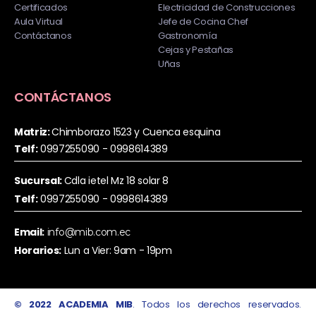
Certificados
Electricidad de Construcciones
Aula Virtual
Jefe de Cocina Chef
Contáctanos
Gastronomía
Cejas y Pestañas
Uñas
CONTÁCTANOS
Matriz:
Chimborazo 1523 y Cuenca esquina
Telf:
0997255090 - 0998614389
Sucursal:
Cdla ietel Mz 18 solar 8
Telf:
0997255090 - 0998614389
Email:
info@mib.com.ec
Horarios:
Lun a Vier: 9am - 19pm
© 2022 ACADEMIA MIB
. Todos los derechos reservados.