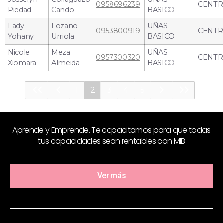
0958696239
CENT
Piedad
Cando
BASICO
Lady
Lozano
UÑAS
0953800919
CENT
Yohany
Urriola
BASICO
Nicole
Meza
UÑAS
0957300320
CENT
Xiomara
Almeida
BASICO
1
2
3
4
5
Aprende y Emprende. Te capacitamos para que todas
tus capacidades sean rentables con MIB
Ver más