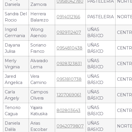
0958042780
PASTELERIA
NORT
Daniela
Zamora
Sandra Del
Herrera
0914012166
PASTELERIA
NORT
Rocio
Balarezo
Ingrid
Wong
UÑAS
0929112407
CENT
Germania
Asencio
BÁSICO
Dayana
Soriano
UÑAS
0954810438
CENT
Julisa
Franco
BÁSICO
Merly
Alvarado
UÑAS
0928323831
CENT
Virginia
Lema
BÁSICO
Jared
Vera
UÑAS
0951810738
CENT
Angelica
Camino
BÁSICO
Carla
Campos
UÑAS
1207069061
CENT
Angely
Olvera
BÁSICO
Tenorio
Yajaira
UÑAS
802803643
CENT
Cagua
Katiuska
BÁSICO
Daniela
Arias
UÑAS
0942079807
NORT
Dalila
Escobar
BASICO