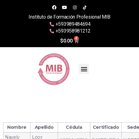
Instituto de Formación Profesional MIB
+593989484694
+593958981212
0
$
0.00
Verificación de
Certificados
Nombre
Apellido
Cédula
Certificado
Sed
Nayely
Loor